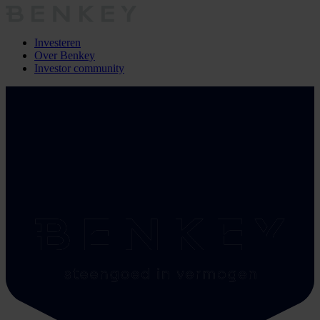
Investeren
Over Benkey
Investor community